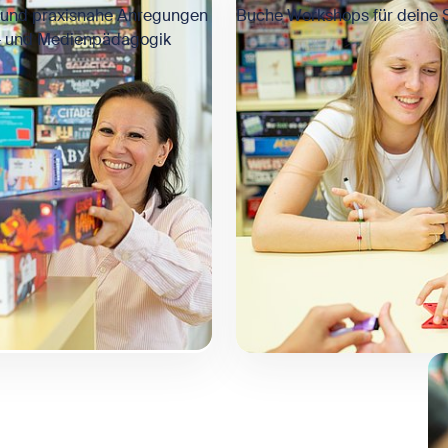
e und praxisnahe Anregungen
Buche Workshops für deine S
l- und Medienpädagogik
Bi