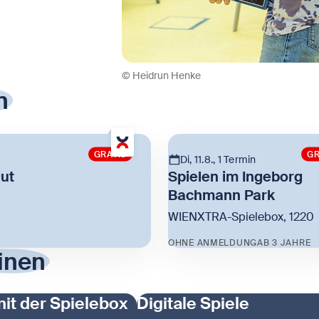
© Heidrun Henke
n
GRATIS
GR
Di, 11.8., 1 Termin
gut
Spielen im Ingeborg
Bachmann Park
WIENXTRA-Spielebox, 1220
OHNE ANMELDUNG
AB 3 JAHRE
inen
ut
Zeige Spielen im Ingebor
mit der Spielebox
Digitale Spiele