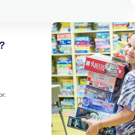
?
or: