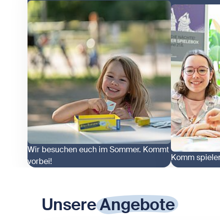
Wir besuchen euch im Sommer. Kommt
Komm spiele
vorbei!
Zeige Spielebox unterwegs
Zeige Spiele
Unsere
Angebote