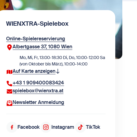
WIENXTRA-Spielebox
Online-Spielereservierung
Albertgasse 37, 1080 Wien
Mo, Mi, Fr, 13:00-18:30 Di, Do, 10:00-12:00 Sa
(von Oktober bis März), 10:00-14:00
Auf Karte anzeigen
+43 1 909400083424
spielebox@wienxtra.at
Newsletter Anmeldung
Facebook
Instagram
TikTok
Folge uns auf Facebook
Folge uns auf Instagram
Folge uns auf TikTok