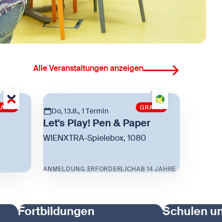
Alle Veranstaltungen anzeigen
ATIS
GRATIS
Do, 13.8., 1 Termin
Let's Play! Pen & Paper
WIENXTRA-Spielebox, 1080
ANMELDUNG ERFORDERLICH
AB 14 JAHRE
g Bachmann Park
Zeige Let's Play! Pen & Paper
Fortbildungen
Schulen u