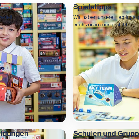
Spieletipps
verleih
Wir haben unsere Lieblingssp
euch zusammengestellt.
ildungen
Schulen und Grup