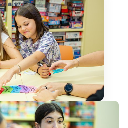
chulklasse!
ld in Lightbox öffnen