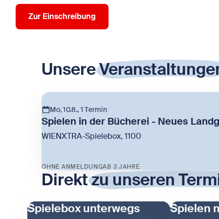
Zur Einschreibung
Unsere
Veranstaltunge
Mo, 10.8., 1 Termin
Spielen in der Bücherei - Neues Land
WIENXTRA-Spielebox, 1100
OHNE ANMELDUNG
AB 3 JAHRE
Direkt
zu unseren Term
Zeige Spielen in der Bücherei - Neues Landg
Spielebox unterwegs
Spielen 