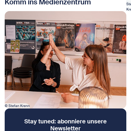
Komm ins Medienzentrum
Bi
Bi
Kr
Kr
St
St
Bi
Bi
Kr
Kr
Bild in Lightbox öffnen
© Stefan Krenn
Stay tuned: abonniere unsere
Newsletter