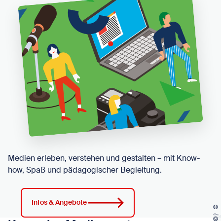
Medien erleben, verstehen und gestalten – mit Know-
how, Spaß und pädagogischer Begleitung.
Infos & Angebote
©
©
St
St
©
©