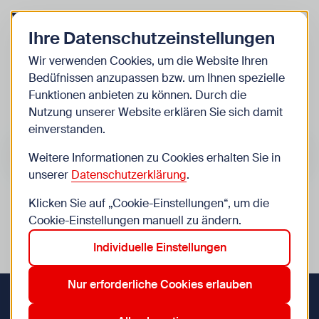
Zurück zur Startseite
Zum Be
Ihre Datenschutzeinstellungen
Kinder
Wir verwenden Cookies, um die Website Ihren
Bedüfnissen anzupassen bzw. um Ihnen spezielle
Veranstaltungen
Funktionen anbieten zu können. Durch die
Nutzung unserer Website erklären Sie sich damit
einverstanden.
Suche im Bereich “Kinder”
Suchen
Weitere Informationen zu Cookies erhalten Sie in
unserer
Datenschutzerklärung
.
Klicken Sie auf „Cookie-Einstellungen“, um die
0
Veranstaltungen in Wien im Bereich “Kinder”
Cookie-Einstellungen manuell zu ändern.
Individuelle Einstellungen
15. Rudolfsheim-Fünfhaus
3. Landstraße
Aktive Filter:
Zurücksetzen
Nur erforderliche Cookies erlauben