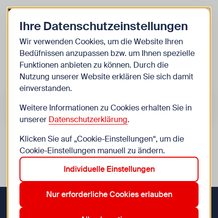
Zurück zur Startseite
Zum Be
Ihre Datenschutzeinstellungen
Kinder
Wir verwenden Cookies, um die Website Ihren
Bedüfnissen anzupassen bzw. um Ihnen spezielle
Veranstaltungen
Funktionen anbieten zu können. Durch die
Nutzung unserer Website erklären Sie sich damit
einverstanden.
Suche im Bereich “Kinder”
Suchen
Weitere Informationen zu Cookies erhalten Sie in
unserer
Datenschutzerklärung
.
Klicken Sie auf „Cookie-Einstellungen“, um die
0
Veranstaltungen in Wien im Bereich “Kinder”
Cookie-Einstellungen manuell zu ändern.
Individuelle Einstellungen
1. Innere Stadt
6. Mariahilf
7. Neubau
Aktive Filter:
Zurücksetzen
Nur erforderliche Cookies erlauben