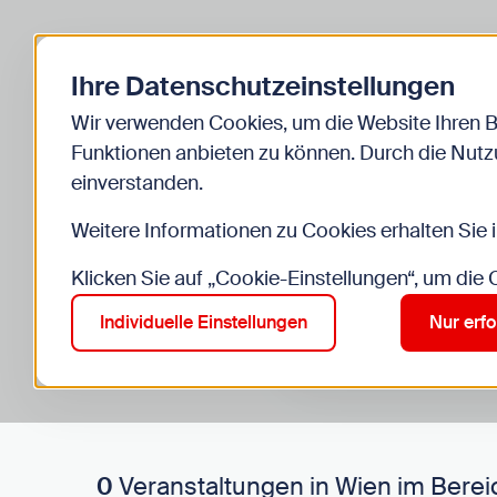
Zurück zur Startseite
Ihre Datenschutzeinstellungen
Start
Kinder
Veranstaltungen
Wir verwenden Cookies, um die Website Ihren 
Funktionen anbieten zu können. Durch die Nutzu
einverstanden.
Weitere Informationen zu Cookies erhalten Sie 
Klicken Sie auf „Cookie-Einstellungen“, um die
Suche im Bereich “Kinde
Suchen
Individuelle Einstellungen
Nur erfo
0
Veranstaltungen in Wien im Berei