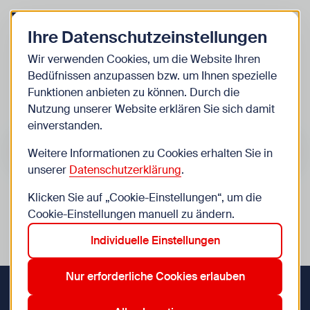
Zurück zur Startseite
Zum Be
Ihre Datenschutzeinstellungen
Kinder
Wir verwenden Cookies, um die Website Ihren
Bedüfnissen anzupassen bzw. um Ihnen spezielle
Veranstaltungen
Funktionen anbieten zu können. Durch die
Nutzung unserer Website erklären Sie sich damit
einverstanden.
Suche im Bereich “Kinder”
Suchen
Weitere Informationen zu Cookies erhalten Sie in
unserer
Datenschutzerklärung
.
Klicken Sie auf „Cookie-Einstellungen“, um die
0
Veranstaltungen in Wien im Bereich “Kinder”
Cookie-Einstellungen manuell zu ändern.
Individuelle Einstellungen
13. Hietzing
22. Donaustadt
4. Wieden
Aktive Filter:
Zurücksetzen
Nur erforderliche Cookies erlauben