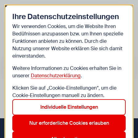
Zurück zur Startseite
Zum Be
Ihre Datenschutzeinstellungen
Kinder
Wir verwenden Cookies, um die Website Ihren
Bedüfnissen anzupassen bzw. um Ihnen spezielle
Veranstaltungen
Funktionen anbieten zu können. Durch die
Nutzung unserer Website erklären Sie sich damit
einverstanden.
Suche im Bereich “Kinder”
Suchen
Weitere Informationen zu Cookies erhalten Sie in
unserer
Datenschutzerklärung
.
Klicken Sie auf „Cookie-Einstellungen“, um die
0
Veranstaltungen in Wien im Bereich “Kinder”
Cookie-Einstellungen manuell zu ändern.
Individuelle Einstellungen
12. Meidling
15. Rudolfsheim-Fünfhaus
23. Liesing
Aktive Filter:
Zurücksetzen
Nur erforderliche Cookies erlauben