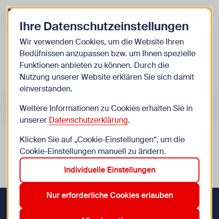
Zurück zur Startseite
Zum Be
Ihre Datenschutzeinstellungen
Kinder
Wir verwenden Cookies, um die Website Ihren
Bedüfnissen anzupassen bzw. um Ihnen spezielle
Veranstaltungen
Funktionen anbieten zu können. Durch die
Nutzung unserer Website erklären Sie sich damit
einverstanden.
Suche im Bereich “Kinder”
Suchen
Weitere Informationen zu Cookies erhalten Sie in
unserer
Datenschutzerklärung
.
Klicken Sie auf „Cookie-Einstellungen“, um die
0
Veranstaltungen in Wien im Bereich “Kinder”
Cookie-Einstellungen manuell zu ändern.
Individuelle Einstellungen
12. Meidling
17. Hernals
6. Mariahilf
8. Josefstadt
Aktive Filter:
Zurücksetzen
Nur erforderliche Cookies erlauben