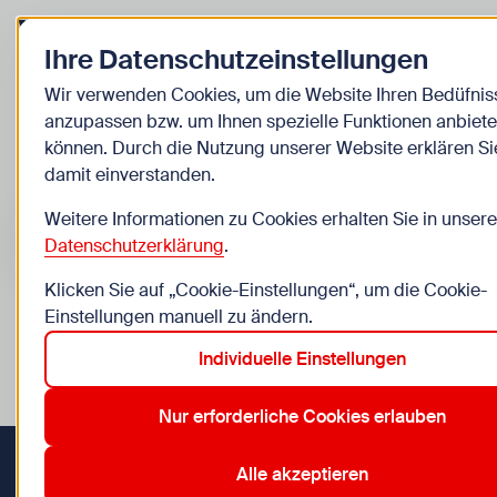
Zurück zur Startseite
Ihre Datenschutzeinstellungen
Kinder
Wir verwenden Cookies, um die Website Ihren Bedüfnis
anzupassen bzw. um Ihnen spezielle Funktionen anbiete
Veranstaltungen
können. Durch die Nutzung unserer Website erklären Si
damit einverstanden.
Suche im Bereich “Kinder”
Suchen
Weitere Informationen zu Cookies erhalten Sie in unsere
Datenschutzerklärung
.
Klicken Sie auf „Cookie-Einstellungen“, um die Cookie-
Einstellungen manuell zu ändern.
0
Veranstaltungen in Wien im Bereich “Kinder”
Individuelle Einstellungen
12. Meidling
15. Rudolfsheim-Fünfhaus
17. Hernals
21. 
Aktive Filter:
Zurücksetzen
Nur erforderliche Cookies erlauben
Alle akzeptieren