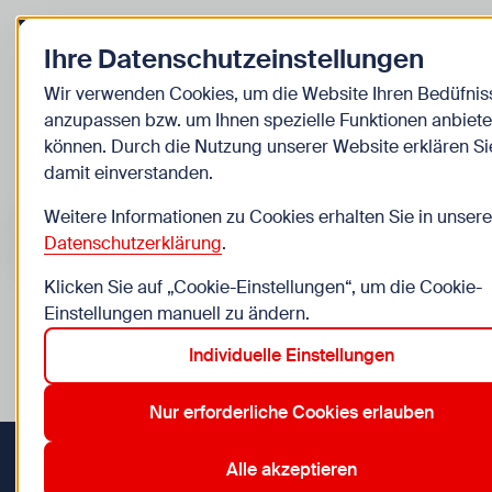
Zurück zur Startseite
Ihre Datenschutzeinstellungen
Kinder
Wir verwenden Cookies, um die Website Ihren Bedüfnis
anzupassen bzw. um Ihnen spezielle Funktionen anbiete
Veranstaltungen
können. Durch die Nutzung unserer Website erklären Si
damit einverstanden.
Suche im Bereich “Kinder”
Suchen
Weitere Informationen zu Cookies erhalten Sie in unsere
Datenschutzerklärung
.
Klicken Sie auf „Cookie-Einstellungen“, um die Cookie-
Einstellungen manuell zu ändern.
0
Veranstaltungen in Wien im Bereich “Kinder”
Individuelle Einstellungen
12. Meidling
14. Penzing
15. Rudolfsheim-Fünfhaus
17.
Aktive Filter:
Zurücksetzen
Nur erforderliche Cookies erlauben
Alle akzeptieren