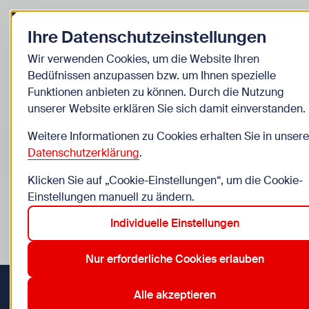
Zurück zur Startseite
Ihre Datenschutzeinstellungen
Kinder
Wir verwenden Cookies, um die Website Ihren
Bedüfnissen anzupassen bzw. um Ihnen spezielle
Veranstaltungen
Funktionen anbieten zu können. Durch die Nutzung
unserer Website erklären Sie sich damit einverstanden.
Suche im Bereich “Kinder”
Suchen
Weitere Informationen zu Cookies erhalten Sie in unsere
Datenschutzerklärung
.
Klicken Sie auf „Cookie-Einstellungen“, um die Cookie-
Einstellungen manuell zu ändern.
0
Veranstaltungen in Wien im Bereich “Kinder”
Individuelle Einstellungen
12. Meidling
13. ORF
15. Rudolfsheim-Fünfhaus
17. Her
Aktive Filter:
Zurücksetzen
Nur erforderliche Cookies erlauben
Alle akzeptieren