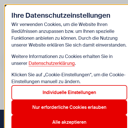
Zurück zur Startseite
Zu
Ihre Datenschutzeinstellungen
Kinder
Wir verwenden Cookies, um die Website Ihren
Bedüfnissen anzupassen bzw. um Ihnen spezielle
Veranstaltungen
Funktionen anbieten zu können. Durch die Nutzung
unserer Website erklären Sie sich damit einverstanden.
Suche im Bereich “Kinder”
Suchen
Weitere Informationen zu Cookies erhalten Sie in
unserer
Datenschutzerklärung
.
Klicken Sie auf „Cookie-Einstellungen“, um die Cookie-
Einstellungen manuell zu ändern.
0
Veranstaltungen in Wien im Bereich “Kinder”
Individuelle Einstellungen
10. Favoriten
13. Hietzing
20. Brigittenau
21. Floridsdorf
Aktive Filter:
Zurücksetzen
Nur erforderliche Cookies erlauben
Alle akzeptieren