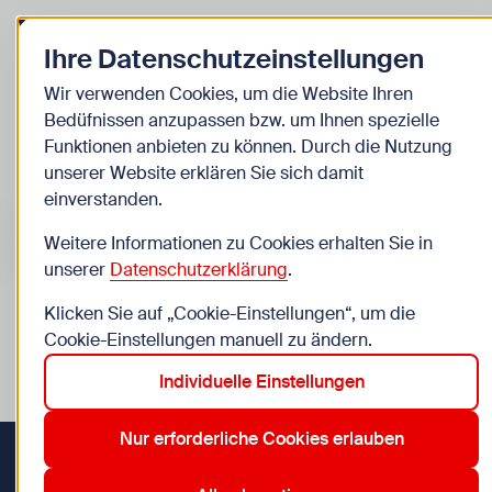
Zurück zur Startseite
Zum
Ihre Datenschutzeinstellungen
Kinder
Wir verwenden Cookies, um die Website Ihren
Bedüfnissen anzupassen bzw. um Ihnen spezielle
Veranstaltungen
Funktionen anbieten zu können. Durch die Nutzung
unserer Website erklären Sie sich damit
einverstanden.
Suche im Bereich “Kinder”
Suchen
Weitere Informationen zu Cookies erhalten Sie in
unserer
Datenschutzerklärung
.
Klicken Sie auf „Cookie-Einstellungen“, um die
0
Veranstaltungen in Wien im Bereich “Kinder”
Cookie-Einstellungen manuell zu ändern.
Individuelle Einstellungen
1. Innere Stadt
16. Ottakring
23. Liesing
8. Josefstadt
Aktive Filter:
Zurücksetzen
Nur erforderliche Cookies erlauben