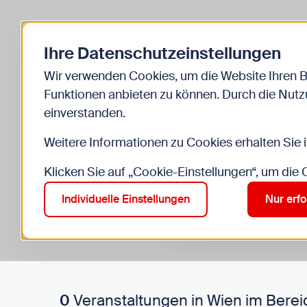
Zurück zur Startseite
Ihre Datenschutzeinstellungen
Start
Kinder
Veranstaltungen
Wir verwenden Cookies, um die Website Ihren 
Funktionen anbieten zu können. Durch die Nutzu
einverstanden.
Weitere Informationen zu Cookies erhalten Sie 
Klicken Sie auf „Cookie-Einstellungen“, um die
Suche im Bereich “Kinde
Suchen
Individuelle Einstellungen
Nur erfo
0
Veranstaltungen in Wien im Berei