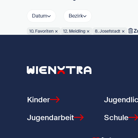
Datum
Bezirk
Z
10. Favoriten
12. Meidling
8. Josefstadt
Aktive Filter:
Zurück zur Startseite
Kinder
Jugendli
Jugendarbeit
Schule