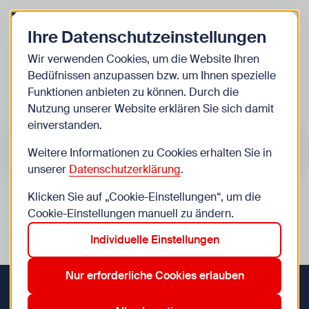
Zurück zur Startseite
Zum Be
Ihre Datenschutzeinstellungen
Kinder
Wir verwenden Cookies, um die Website Ihren
Bedüfnissen anzupassen bzw. um Ihnen spezielle
Veranstaltungen
Funktionen anbieten zu können. Durch die
Nutzung unserer Website erklären Sie sich damit
einverstanden.
Suche im Bereich “Kinder”
Suchen
Weitere Informationen zu Cookies erhalten Sie in
unserer
Datenschutzerklärung
.
Klicken Sie auf „Cookie-Einstellungen“, um die
0
Veranstaltungen in Wien im Bereich “Kinder”
Cookie-Einstellungen manuell zu ändern.
Individuelle Einstellungen
13. ORF
14. Penzing
8. Josefstadt
9. Alsergrund
Aktive Filter:
Zurücksetzen
Nur erforderliche Cookies erlauben