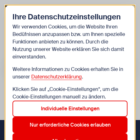
Zurück zur Startseite
Zum Be
Ihre Datenschutzeinstellungen
Kinder
Wir verwenden Cookies, um die Website Ihren
Bedüfnissen anzupassen bzw. um Ihnen spezielle
Veranstaltungen
Funktionen anbieten zu können. Durch die
Nutzung unserer Website erklären Sie sich damit
einverstanden.
Suche im Bereich “Kinder”
Suchen
Weitere Informationen zu Cookies erhalten Sie in
unserer
Datenschutzerklärung
.
Klicken Sie auf „Cookie-Einstellungen“, um die
0
Veranstaltungen in Wien im Bereich “Kinder”
Cookie-Einstellungen manuell zu ändern.
Individuelle Einstellungen
14. Penzing
8. Josefstadt
9. Alsergrund
Aktive Filter:
Zurücksetzen
Nur erforderliche Cookies erlauben