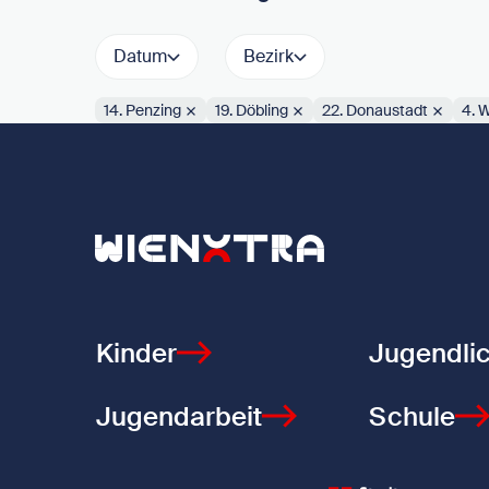
Datum
Bezirk
14. Penzing
19. Döbling
22. Donaustadt
4. 
Aktive Filter:
Zurück zur Startseite
Kinder
Jugendli
Jugendarbeit
Schule