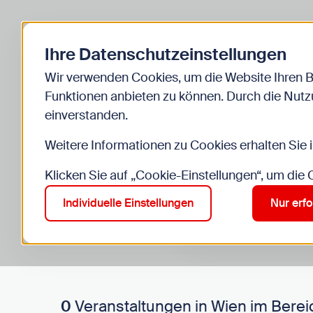
Zurück zur Startseite
Ihre Datenschutzeinstellungen
Start
Kinder
Veranstaltungen
Wir verwenden Cookies, um die Website Ihren 
Funktionen anbieten zu können. Durch die Nutzu
einverstanden.
Weitere Informationen zu Cookies erhalten Sie 
Klicken Sie auf „Cookie-Einstellungen“, um die
Suche im Bereich “Kinde
Suchen
Individuelle Einstellungen
Nur erfo
0
Veranstaltungen in Wien im Berei