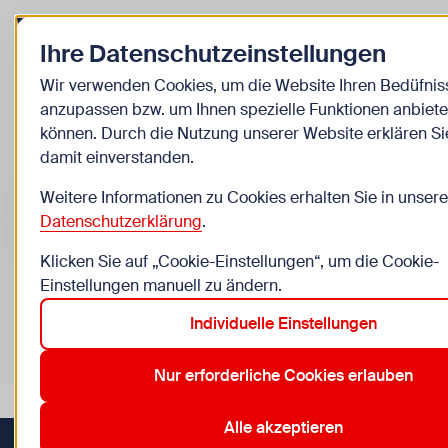
Zurück zur Startseite
Ihre Datenschutzeinstellungen
Kinder
Wir verwenden Cookies, um die Website Ihren Bedüfnis
anzupassen bzw. um Ihnen spezielle Funktionen anbiete
Veranstaltungen
können. Durch die Nutzung unserer Website erklären Si
damit einverstanden.
Suche im Bereich “Kinder”
Suchen
Weitere Informationen zu Cookies erhalten Sie in unsere
Datenschutzerklärung
.
Klicken Sie auf „Cookie-Einstellungen“, um die Cookie-
Einstellungen manuell zu ändern.
0
Veranstaltungen in Wien im Bereich “Kinder”
Individuelle Einstellungen
14. Penzing
17. Hernals
22. Donaustadt
4. Wieden
Aktive Filter:
Zurücksetzen
Nur erforderliche Cookies erlauben
Alle akzeptieren