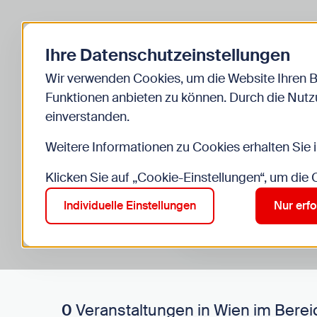
Zurück zur Startseite
Ihre Datenschutzeinstellungen
Start
Kinder
Veranstaltungen
Wir verwenden Cookies, um die Website Ihren 
Funktionen anbieten zu können. Durch die Nutzu
einverstanden.
Weitere Informationen zu Cookies erhalten Sie 
Klicken Sie auf „Cookie-Einstellungen“, um die
Suche im Bereich “Kinde
Suchen
Individuelle Einstellungen
Nur erfo
0
Veranstaltungen in Wien im Berei