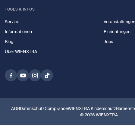
TOOLS & INFOS
Service
Veranstaltunge
Informationen
Einrichtungen
Blog
Jobs
Über WIENXTRA
AGB
Datenschutz
Compliance
WIENXTRA Kinderschutz
Barrierefr
© 2026 WIENXTRA