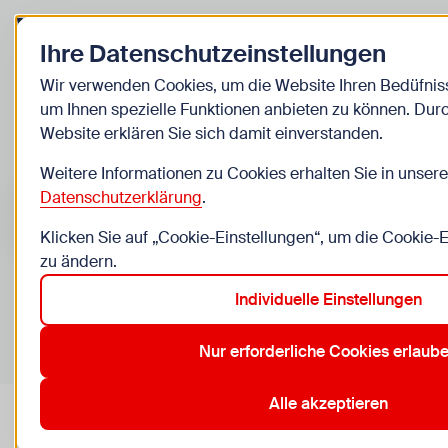
Zurück zur Startseite
Ihre Datenschutzeinstellungen
Kinder
Wir verwenden Cookies, um die Website Ihren Bedüfni
um Ihnen spezielle Funktionen anbieten zu können. Dur
Veranstaltungen
Website erklären Sie sich damit einverstanden.
Weitere Informationen zu Cookies erhalten Sie in unsere
Suche im Bereich “Kinder”
Suchen
Datenschutzerklärung
.
Klicken Sie auf „Cookie-Einstellungen“, um die Cookie-
zu ändern.
Individuelle Einstellungen
0
Veranstaltungen in Wien im Bereich “Kinder”
Nur erforderliche Cookies erlaub
14. Penzing
15. Rudolfsheim-Fünfhaus
19. Döbling
8. J
Aktive Filter:
Zurücksetzen
Alle akzeptieren