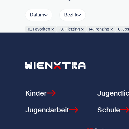
Datum
Bezirk
10. Favoriten
13. Hietzing
14. Penzing
8. Jos
Aktive Filter:
Zurück zur Startseite
Kinder
Jugendli
Jugendarbeit
Schule