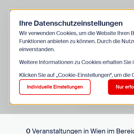
Zurück zur Startseite
Ihre Datenschutzeinstellungen
Start
Kinder
Veranstaltungen
Wir verwenden Cookies, um die Website Ihren 
Funktionen anbieten zu können. Durch die Nutzu
einverstanden.
Weitere Informationen zu Cookies erhalten Sie 
Klicken Sie auf „Cookie-Einstellungen“, um die
Suche im Bereich “Kinde
Suchen
Individuelle Einstellungen
Nur erfo
0
Veranstaltungen in Wien im Berei