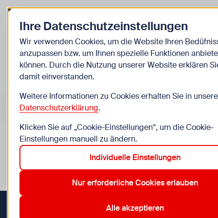
Zurück zur Startseite
Ihre Datenschutzeinstellungen
Kinder
Wir verwenden Cookies, um die Website Ihren Bedüfnis
anzupassen bzw. um Ihnen spezielle Funktionen anbiete
Veranstaltungen
können. Durch die Nutzung unserer Website erklären Si
damit einverstanden.
Suche im Bereich “Kinder”
Suchen
Weitere Informationen zu Cookies erhalten Sie in unsere
Datenschutzerklärung
.
Klicken Sie auf „Cookie-Einstellungen“, um die Cookie-
Einstellungen manuell zu ändern.
0
Veranstaltungen in Wien im Bereich “Kinder”
Individuelle Einstellungen
10. Favoriten
12. Meidling
14. Penzing
7. Neubau
8.
Aktive Filter:
Zurücksetzen
Nur erforderliche Cookies erlauben
Alle akzeptieren