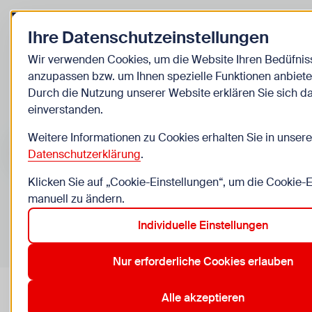
Zurück zur Startseite
Ihre Datenschutzeinstellungen
Kinder
Wir verwenden Cookies, um die Website Ihren Bedüfnis
anzupassen bzw. um Ihnen spezielle Funktionen anbiete
Veranstaltungen
Durch die Nutzung unserer Website erklären Sie sich d
einverstanden.
Suche im Bereich “Kinder”
Suchen
Weitere Informationen zu Cookies erhalten Sie in unsere
Datenschutzerklärung
.
Klicken Sie auf „Cookie-Einstellungen“, um die Cookie-
manuell zu ändern.
0
Veranstaltungen in Wien im Bereich “Kinder”
Individuelle Einstellungen
1. Innere Stadt
13. Hietzing
14. Penzing
16. Ottakring
Aktive Filter:
Zurücksetzen
Nur erforderliche Cookies erlauben
Alle akzeptieren