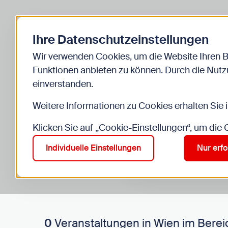
Zurück zur Startseite
Ihre Datenschutzeinstellungen
Start
Kinder
Veranstaltungen
Wir verwenden Cookies, um die Website Ihren 
Funktionen anbieten zu können. Durch die Nutzu
einverstanden.
Weitere Informationen zu Cookies erhalten Sie 
Klicken Sie auf „Cookie-Einstellungen“, um die
Suche im Bereich “Kinde
Suchen
Individuelle Einstellungen
Nur erfo
0
Veranstaltungen in Wien im Berei