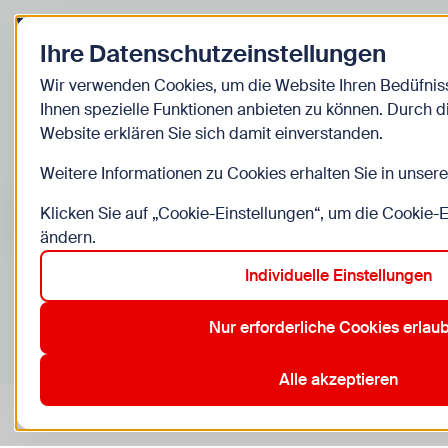
Zurück zur Startseite
Ihre Datenschutzeinstellungen
Kinder
Wir verwenden Cookies, um die Website Ihren Bedüfni
Ihnen spezielle Funktionen anbieten zu können. Durch 
Veranstaltunge
Website erklären Sie sich damit einverstanden.
Weitere Informationen zu Cookies erhalten Sie in unser
Suche im Bereich “Kinder”
Suchen
Klicken Sie auf „Cookie-Einstellungen“, um die Cookie-
ändern.
Individuelle Einstellungen
0
Veranstaltungen in Wien im Bereich “Kinder”
Nur erforderliche Cookies erlau
12. Meidling
3. Landstraße
4. Wieden
5. Margareten
Aktive Filter:
Zurücksetzen
Alle akzeptieren