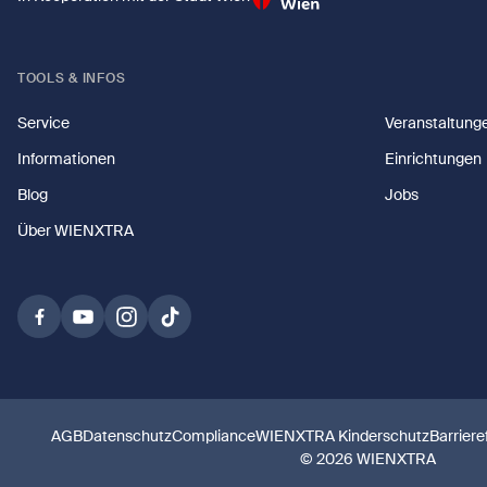
TOOLS & INFOS
Service
Veranstaltung
Informationen
Einrichtungen
Blog
Jobs
Über WIENXTRA
AGB
Datenschutz
Compliance
WIENXTRA Kinderschutz
Barriere
© 2026 WIENXTRA