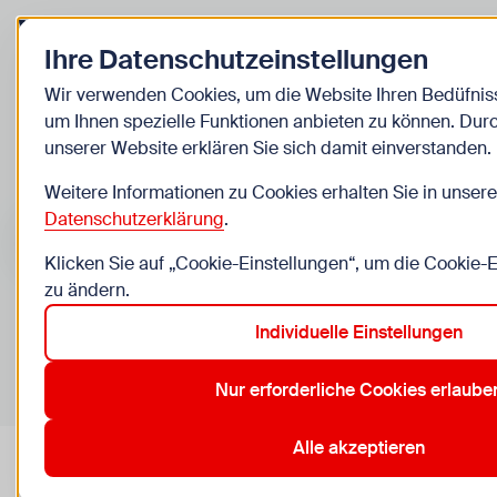
Zurück zur Startseite
Ihre Datenschutzeinstellungen
Kinder
Wir verwenden Cookies, um die Website Ihren Bedüfni
um Ihnen spezielle Funktionen anbieten zu können. Dur
Veranstaltungen
unserer Website erklären Sie sich damit einverstanden.
Weitere Informationen zu Cookies erhalten Sie in unsere
Suche im Bereich “Kinder”
Suchen
Datenschutzerklärung
.
Klicken Sie auf „Cookie-Einstellungen“, um die Cookie-
zu ändern.
Individuelle Einstellungen
0
Veranstaltungen in Wien im Bereich “Kinder”
Nur erforderliche Cookies erlaube
13. Hietzing
14. Penzing
23. Liesing
3. Landstraße
Aktive Filter:
Zurücksetzen
Alle akzeptieren