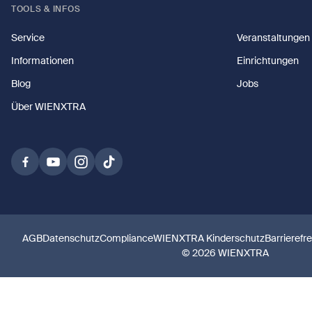
TOOLS & INFOS
Service
Veranstaltungen
Informationen
Einrichtungen
Blog
Jobs
Über WIENXTRA
AGB
Datenschutz
Compliance
WIENXTRA Kinderschutz
Barrierefr
© 2026 WIENXTRA