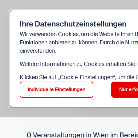
Zurück zur Startseite
Ihre Datenschutzeinstellungen
Start
Kinder
Veranstaltungen
Wir verwenden Cookies, um die Website Ihren 
Funktionen anbieten zu können. Durch die Nutzu
einverstanden.
Weitere Informationen zu Cookies erhalten Sie 
Klicken Sie auf „Cookie-Einstellungen“, um die
Suche im Bereich “Kinde
Suchen
Individuelle Einstellungen
Nur erfo
0
Veranstaltungen in Wien im Berei