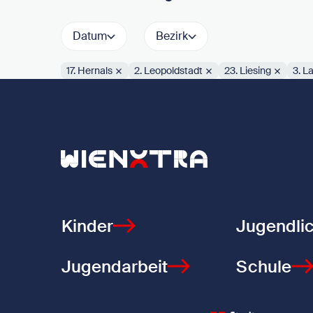
Datum
Bezirk
17. Hernals
2. Leopoldstadt
23. Liesing
3. L
Aktive Filter:
Zurück zur Startseite
Kinder
Jugendli
Jugendarbeit
Schule