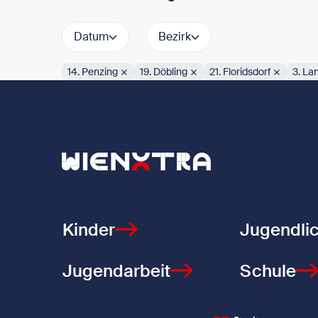
Datum
Bezirk
14. Penzing
19. Döbling
21. Floridsdorf
3. La
Aktive Filter:
Zurück zur Startseite
Kinder
Jugendli
Jugendarbeit
Schule