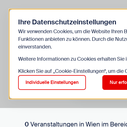
Zurück zur Startseite
Ihre Datenschutzeinstellungen
Start
Kinder
Veranstaltungen
Wir verwenden Cookies, um die Website Ihren 
Funktionen anbieten zu können. Durch die Nutzu
einverstanden.
Weitere Informationen zu Cookies erhalten Sie 
Klicken Sie auf „Cookie-Einstellungen“, um die
Suche im Bereich “Kinde
Suchen
Individuelle Einstellungen
Nur erfo
0
Veranstaltungen in Wien im Berei