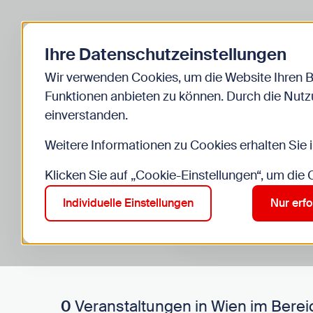
Zurück zur Startseite
Ihre Datenschutzeinstellungen
Start
Kinder
Veranstaltungen
Wir verwenden Cookies, um die Website Ihren 
Funktionen anbieten zu können. Durch die Nutzu
einverstanden.
Weitere Informationen zu Cookies erhalten Sie 
Klicken Sie auf „Cookie-Einstellungen“, um die
Suche im Bereich “Kinde
Suchen
Individuelle Einstellungen
Nur erfo
0
Veranstaltungen in Wien im Berei