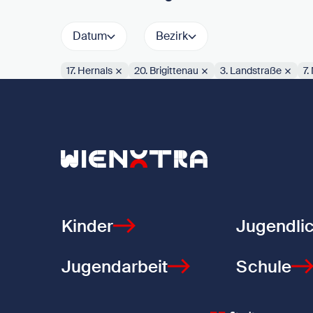
Datum
Bezirk
17. Hernals
20. Brigittenau
3. Landstraße
7.
Aktive Filter:
Zurück zur Startseite
Kinder
Jugendli
Jugendarbeit
Schule