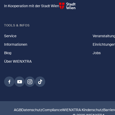
In Kooperation mit der Stadt Wien
TOOLS & INFOS
Service
Veranstaltun
Informationen
Einrichtunge
Blog
Jobs
Über WIENXTRA
AGB
Datenschutz
Compliance
WIENXTRA Kinderschutz
Barrier