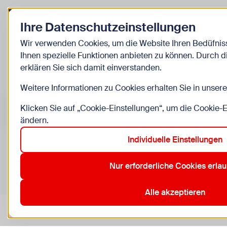
Zurück zur Startseite
Ihre Datenschutzeinstellungen
Kinder
Wir verwenden Cookies, um die Website Ihren Bedüfni
Ihnen spezielle Funktionen anbieten zu können. Durch 
Veranstaltunge
erklären Sie sich damit einverstanden.
Weitere Informationen zu Cookies erhalten Sie in unser
Suche im Bereich “Kinder”
Suchen
Klicken Sie auf „Cookie-Einstellungen“, um die Cookie-
ändern.
Individuelle Einstellungen
0
Veranstaltungen in Wien im Bereich “Kinder”
Nur erforderliche Cookies erla
15. Rudolfsheim-Fünfhaus
2. Leopoldstadt
3. Landstraße
Aktive Filter:
Zurücksetzen
Alle akzeptieren