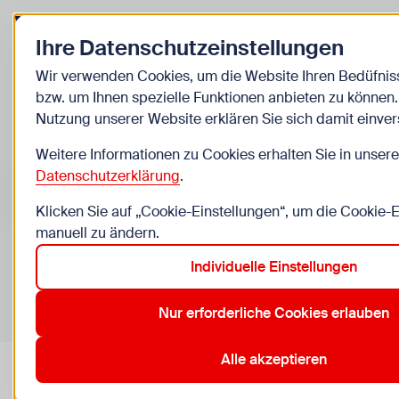
Zurück zur Startseite
Ihre Datenschutzeinstellungen
Kinder
Wir verwenden Cookies, um die Website Ihren Bedüfni
bzw. um Ihnen spezielle Funktionen anbieten zu können.
Veranstaltungen
Nutzung unserer Website erklären Sie sich damit einve
Weitere Informationen zu Cookies erhalten Sie in unsere
Suche im Bereich “Kinder”
Suchen
Datenschutzerklärung
.
Klicken Sie auf „Cookie-Einstellungen“, um die Cookie-
manuell zu ändern.
Individuelle Einstellungen
0
Veranstaltungen in Wien im Bereich “Kinder”
Nur erforderliche Cookies erlauben
1. Innere Stadt
2. Leopoldstadt
3. Landstraße
5. Marg
Aktive Filter:
Zurücksetzen
Alle akzeptieren