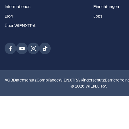
Informationen
Einrichtungen
Blog
Jobs
Über WIENXTRA
AGB
Datenschutz
Compliance
WIENXTRA Kinderschutz
Barrierefreih
© 2026 WIENXTRA