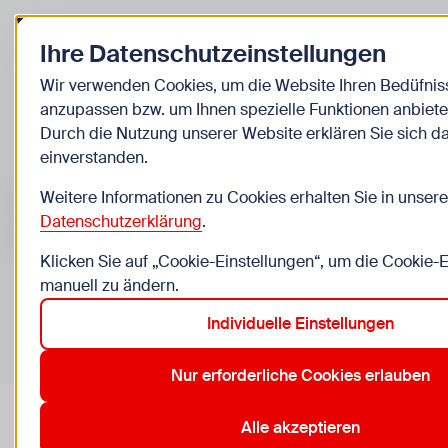
Zurück zur Startseite
Ihre Datenschutzeinstellungen
Kinder
Wir verwenden Cookies, um die Website Ihren Bedüfnis
anzupassen bzw. um Ihnen spezielle Funktionen anbiete
Veranstaltungen
Durch die Nutzung unserer Website erklären Sie sich d
einverstanden.
Suche im Bereich “Kinder”
Suchen
Weitere Informationen zu Cookies erhalten Sie in unsere
Datenschutzerklärung
.
Klicken Sie auf „Cookie-Einstellungen“, um die Cookie-
manuell zu ändern.
0
Veranstaltungen in Wien im Bereich “Kinder”
Individuelle Einstellungen
10. Favoriten
11. Simmering
2. Leopoldstadt
3. Landstr
Aktive Filter:
Zurücksetzen
Nur erforderliche Cookies erlauben
Alle akzeptieren