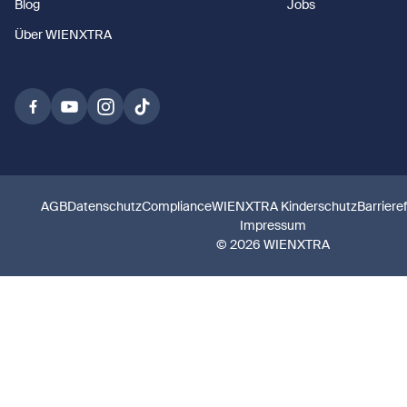
Blog
Jobs
Über WIENXTRA
AGB
Datenschutz
Compliance
WIENXTRA Kinderschutz
Barriere
Impressum
© 2026 WIENXTRA