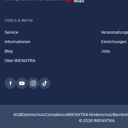
TOOLS & INFOS
Service
Veranstaltung
Informationen
Einrichtungen
Blog
Jobs
Über WIENXTRA
AGB
Datenschutz
Compliance
WIENXTRA Kinderschutz
Barriere
© 2026 WIENXTRA