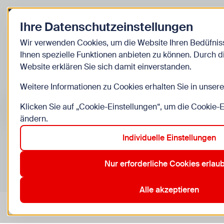
Zurück zur Startseite
Ihre Datenschutzeinstellungen
Kinder
Wir verwenden Cookies, um die Website Ihren Bedüfni
Ihnen spezielle Funktionen anbieten zu können. Durch 
Veranstaltunge
Website erklären Sie sich damit einverstanden.
Weitere Informationen zu Cookies erhalten Sie in unser
Suche im Bereich “Kinder”
Suchen
Klicken Sie auf „Cookie-Einstellungen“, um die Cookie-
ändern.
Individuelle Einstellungen
0
Veranstaltungen in Wien im Bereich “Kinder”
Nur erforderliche Cookies erlau
1. Innere Stadt
12. Meidling
3. Landstraße
4. Wieden
Aktive Filter:
Zurücksetzen
Alle akzeptieren