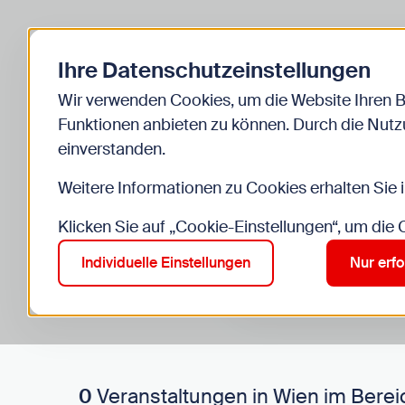
Zurück zur Startseite
Ihre Datenschutzeinstellungen
Start
Kinder
Veranstaltungen
Wir verwenden Cookies, um die Website Ihren 
Funktionen anbieten zu können. Durch die Nutzu
einverstanden.
Weitere Informationen zu Cookies erhalten Sie 
Klicken Sie auf „Cookie-Einstellungen“, um die
Suche im Bereich “Kinde
Suchen
Individuelle Einstellungen
Nur erfo
0
Veranstaltungen in Wien im Berei