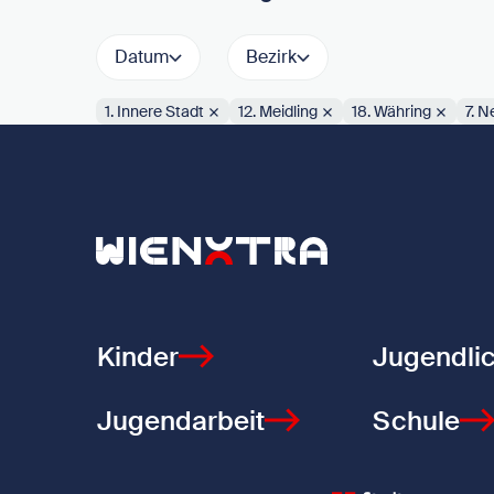
Datum
Bezirk
1. Innere Stadt
12. Meidling
18. Währing
7. 
Aktive Filter:
Zurück zur Startseite
Kinder
Jugendli
Jugendarbeit
Schule