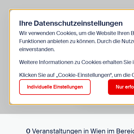
Zurück zur Startseite
Ihre Datenschutzeinstellungen
Start
Kinder
Veranstaltungen
Wir verwenden Cookies, um die Website Ihren 
Funktionen anbieten zu können. Durch die Nutzu
einverstanden.
Weitere Informationen zu Cookies erhalten Sie 
Klicken Sie auf „Cookie-Einstellungen“, um die
Suche im Bereich “Kinde
Suchen
Individuelle Einstellungen
Nur erfo
0
Veranstaltungen in Wien im Berei