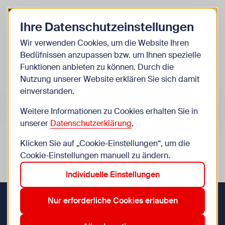
Zurück zur Startseite
Zum Be
Ihre Datenschutzeinstellungen
Kinder
Wir verwenden Cookies, um die Website Ihren
Bedüfnissen anzupassen bzw. um Ihnen spezielle
Veranstaltungen
Funktionen anbieten zu können. Durch die
Nutzung unserer Website erklären Sie sich damit
einverstanden.
Suche im Bereich “Kinder”
Suchen
Weitere Informationen zu Cookies erhalten Sie in
unserer
Datenschutzerklärung
.
Klicken Sie auf „Cookie-Einstellungen“, um die
0
Veranstaltungen in Wien im Bereich “Kinder”
Cookie-Einstellungen manuell zu ändern.
Individuelle Einstellungen
Zurücksetzen
12. Meidling
16. Ottakring
7. Neubau
Aktive Filter:
Nur erforderliche Cookies erlauben
Zurück zur Startseite