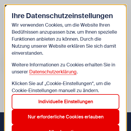
Zurück zur Startseite
Zum Be
Ihre Datenschutzeinstellungen
Kinder
Wir verwenden Cookies, um die Website Ihren
Bedüfnissen anzupassen bzw. um Ihnen spezielle
Veranstaltungen
Funktionen anbieten zu können. Durch die
Nutzung unserer Website erklären Sie sich damit
einverstanden.
Suche im Bereich “Kinder”
Suchen
Weitere Informationen zu Cookies erhalten Sie in
unserer
Datenschutzerklärung
.
Klicken Sie auf „Cookie-Einstellungen“, um die
0
Veranstaltungen in Wien im Bereich “Kinder”
Cookie-Einstellungen manuell zu ändern.
Individuelle Einstellungen
10. Favoriten
12. Meidling
19. Döbling
7. Neubau
Aktive Filter:
Zurücksetzen
Nur erforderliche Cookies erlauben