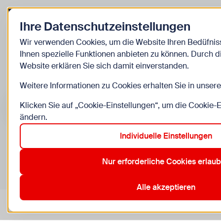
Zurück zur Startseite
Ihre Datenschutzeinstellungen
Kinder
Wir verwenden Cookies, um die Website Ihren Bedüfni
Ihnen spezielle Funktionen anbieten zu können. Durch 
Veranstaltunge
Website erklären Sie sich damit einverstanden.
Weitere Informationen zu Cookies erhalten Sie in unser
Suche im Bereich “Kinder”
Suchen
Klicken Sie auf „Cookie-Einstellungen“, um die Cookie-
ändern.
Individuelle Einstellungen
0
Veranstaltungen in Wien im Bereich “Kinder”
Nur erforderliche Cookies erlau
1. Innere Stadt
12. Meidling
16. Ottakring
23. Liesing
Aktive Filter:
Zurücksetzen
Alle akzeptieren