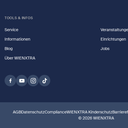
TOOLS & INFOS
Service
Veranstaltung
Informationen
Einrichtungen
Blog
Jobs
Über WIENXTRA
AGB
Datenschutz
Compliance
WIENXTRA Kinderschutz
Barriere
© 2026 WIENXTRA