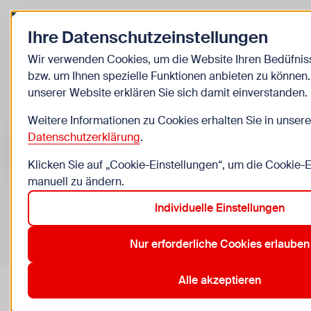
Zurück zur Startseite
Ihre Datenschutzeinstellungen
Kinder
Wir verwenden Cookies, um die Website Ihren Bedüfni
bzw. um Ihnen spezielle Funktionen anbieten zu können
Veranstaltungen
unserer Website erklären Sie sich damit einverstanden.
Weitere Informationen zu Cookies erhalten Sie in unsere
Suche im Bereich “Kinder”
Suchen
Datenschutzerklärung
.
Klicken Sie auf „Cookie-Einstellungen“, um die Cookie-
manuell zu ändern.
Individuelle Einstellungen
0
Veranstaltungen in Wien im Bereich “Kinder”
Nur erforderliche Cookies erlauben
12. Meidling
15. Rudolfsheim-Fünfhaus
4. Wieden
7. N
Aktive Filter:
Zurücksetzen
Alle akzeptieren