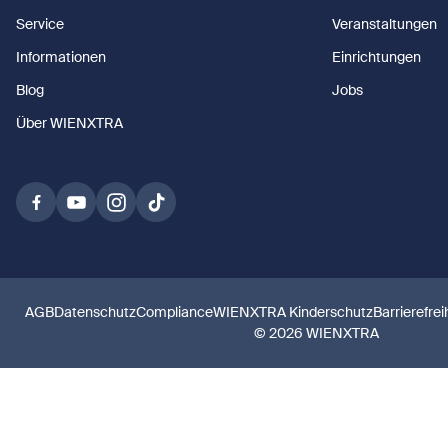
Service
Veranstaltungen
Informationen
Einrichtungen
Blog
Jobs
Über WIENXTRA
AGB
Datenschutz
Compliance
WIENXTRA Kinderschutz
Barrierefrei
© 2026 WIENXTRA