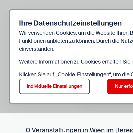
Zurück zur Startseite
Ihre Datenschutzeinstellungen
Start
Kinder
Veranstaltungen
Wir verwenden Cookies, um die Website Ihren 
Funktionen anbieten zu können. Durch die Nutzu
einverstanden.
Weitere Informationen zu Cookies erhalten Sie 
Klicken Sie auf „Cookie-Einstellungen“, um die
Suche im Bereich “Kinde
Suchen
Individuelle Einstellungen
Nur erfo
0
Veranstaltungen in Wien im Berei