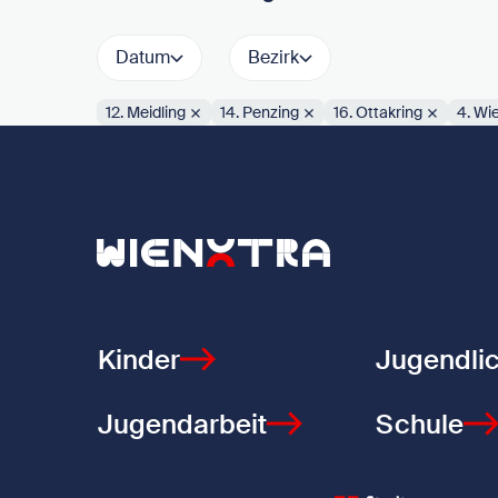
Datum
Bezirk
12. Meidling
14. Penzing
16. Ottakring
4. Wi
Aktive Filter:
Zurück zur Startseite
Kinder
Jugendli
Jugendarbeit
Schule