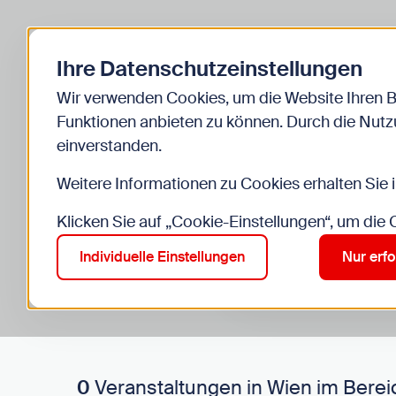
Zurück zur Startseite
Ihre Datenschutzeinstellungen
Start
Kinder
Veranstaltungen
Wir verwenden Cookies, um die Website Ihren 
Funktionen anbieten zu können. Durch die Nutzu
einverstanden.
Weitere Informationen zu Cookies erhalten Sie 
Klicken Sie auf „Cookie-Einstellungen“, um die
Suche im Bereich “Kinde
Suchen
Individuelle Einstellungen
Nur erfo
0
Veranstaltungen in Wien im Berei