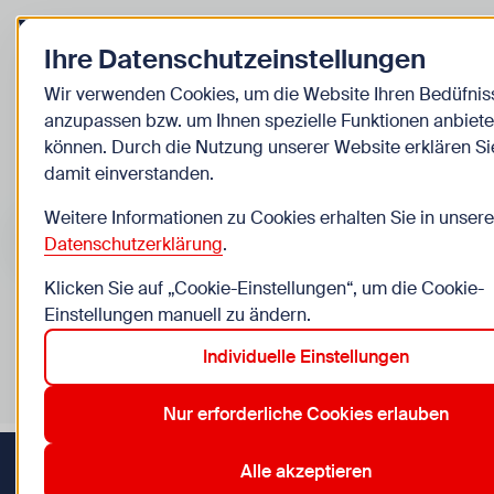
Zurück zur Startseite
Ihre Datenschutzeinstellungen
Kinder
Wir verwenden Cookies, um die Website Ihren Bedüfnis
anzupassen bzw. um Ihnen spezielle Funktionen anbiete
Veranstaltungen
können. Durch die Nutzung unserer Website erklären Si
damit einverstanden.
Suche im Bereich “Kinder”
Suchen
Weitere Informationen zu Cookies erhalten Sie in unsere
Datenschutzerklärung
.
Klicken Sie auf „Cookie-Einstellungen“, um die Cookie-
Einstellungen manuell zu ändern.
0
Veranstaltungen in Wien im Bereich “Kinder”
Individuelle Einstellungen
12. Meidling
19. Döbling
22. Donaustadt
6. Mariahilf
Aktive Filter:
Zurücksetzen
Nur erforderliche Cookies erlauben
Alle akzeptieren