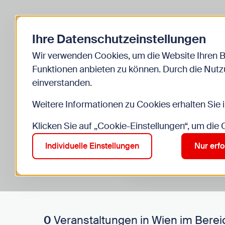
Zurück zur Startseite
Ihre Datenschutzeinstellungen
Start
Kinder
Veranstaltungen
Wir verwenden Cookies, um die Website Ihren 
Funktionen anbieten zu können. Durch die Nutzu
einverstanden.
Weitere Informationen zu Cookies erhalten Sie 
Klicken Sie auf „Cookie-Einstellungen“, um die
Suche im Bereich “Kinde
Suchen
Individuelle Einstellungen
Nur erfo
0
Veranstaltungen in Wien im Berei