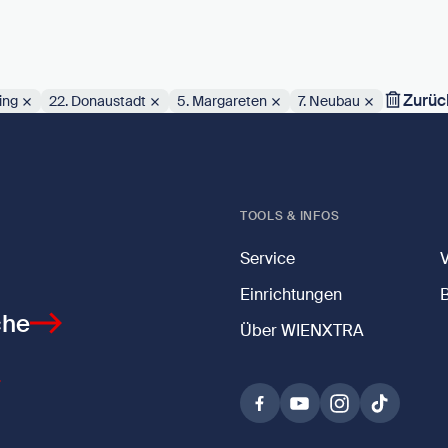
Zurüc
ing
22. Donaustadt
5. Margareten
7. Neubau
TOOLS & INFOS
Service
Einrichtungen
che
Über WIENXTRA