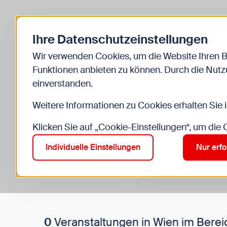
Zurück zur Startseite
Ihre Datenschutzeinstellungen
Start
Kinder
Veranstaltungen
Wir verwenden Cookies, um die Website Ihren 
Funktionen anbieten zu können. Durch die Nutzu
einverstanden.
Weitere Informationen zu Cookies erhalten Sie 
Klicken Sie auf „Cookie-Einstellungen“, um die
Suche im Bereich “Kinde
Suchen
Individuelle Einstellungen
Nur erfo
0
Veranstaltungen in Wien im Berei