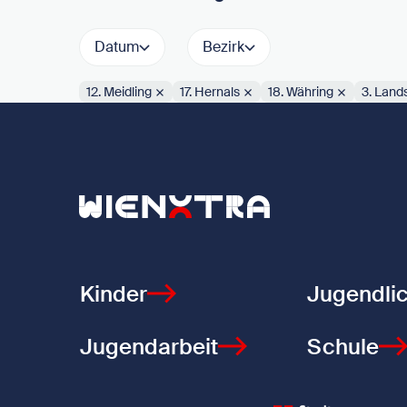
Datum
Bezirk
12. Meidling
17. Hernals
18. Währing
3. Land
Aktive Filter:
Zurück zur Startseite
Kinder
Jugendli
Jugendarbeit
Schule