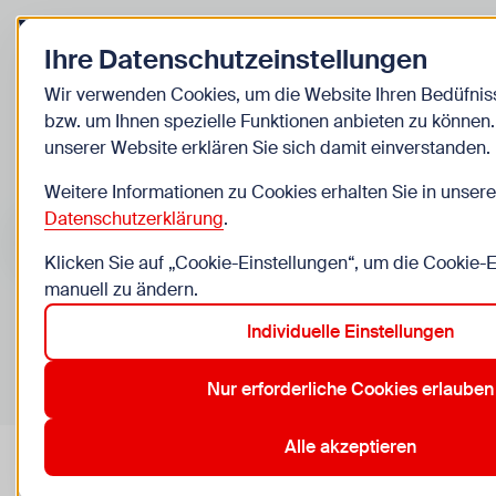
Zurück zur Startseite
Ihre Datenschutzeinstellungen
Kinder
Wir verwenden Cookies, um die Website Ihren Bedüfni
bzw. um Ihnen spezielle Funktionen anbieten zu können
Veranstaltungen
unserer Website erklären Sie sich damit einverstanden.
Weitere Informationen zu Cookies erhalten Sie in unsere
Suche im Bereich “Kinder”
Suchen
Datenschutzerklärung
.
Klicken Sie auf „Cookie-Einstellungen“, um die Cookie-
manuell zu ändern.
Individuelle Einstellungen
0
Veranstaltungen in Wien im Bereich “Kinder”
Nur erforderliche Cookies erlauben
10. Favoriten
12. Meidling
15. Rudolfsheim-Fünfhaus
19
Aktive Filter:
Zurücksetzen
Alle akzeptieren