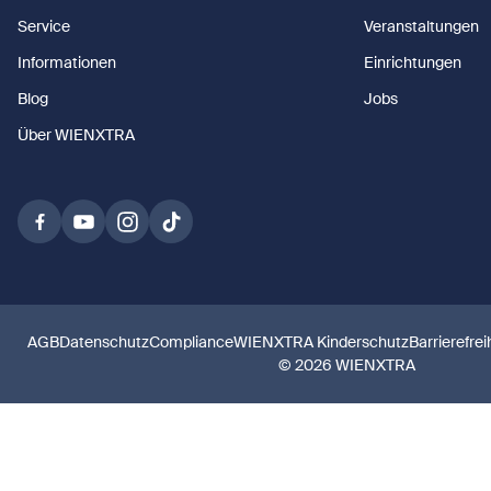
Service
Veranstaltungen
Informationen
Einrichtungen
Blog
Jobs
Über WIENXTRA
AGB
Datenschutz
Compliance
WIENXTRA Kinderschutz
Barrierefrei
© 2026 WIENXTRA