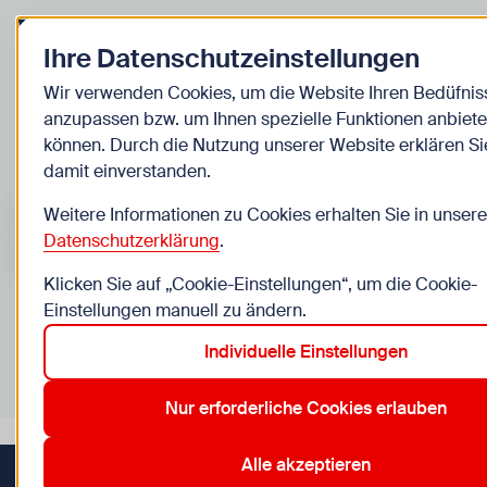
Zurück zur Startseite
Ihre Datenschutzeinstellungen
Kinder
Wir verwenden Cookies, um die Website Ihren Bedüfnis
anzupassen bzw. um Ihnen spezielle Funktionen anbiete
Veranstaltungen
können. Durch die Nutzung unserer Website erklären Si
damit einverstanden.
Suche im Bereich “Kinder”
Suchen
Weitere Informationen zu Cookies erhalten Sie in unsere
Datenschutzerklärung
.
Klicken Sie auf „Cookie-Einstellungen“, um die Cookie-
Einstellungen manuell zu ändern.
0
Veranstaltungen in Wien im Bereich “Kinder”
Individuelle Einstellungen
12. Meidling
14. Penzing
18. Währing
2. Leopoldstadt
Aktive Filter:
Zurücksetzen
Nur erforderliche Cookies erlauben
Alle akzeptieren