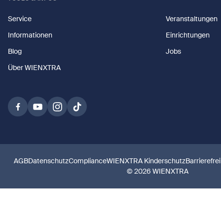
Service
Veranstaltungen
Informationen
Einrichtungen
Blog
Jobs
Über WIENXTRA
AGB
Datenschutz
Compliance
WIENXTRA Kinderschutz
Barrierefre
© 2026 WIENXTRA