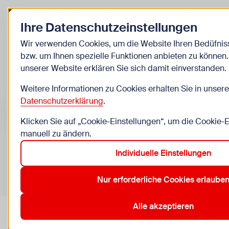
Zurück zur Startseite
Ihre Datenschutzeinstellungen
Kinder
Wir verwenden Cookies, um die Website Ihren Bedüfni
bzw. um Ihnen spezielle Funktionen anbieten zu können
Veranstaltungen
unserer Website erklären Sie sich damit einverstanden.
Weitere Informationen zu Cookies erhalten Sie in unsere
Suche im Bereich “Kinder”
Suchen
Datenschutzerklärung
.
Klicken Sie auf „Cookie-Einstellungen“, um die Cookie-
manuell zu ändern.
Individuelle Einstellungen
0
Veranstaltungen in Wien im Bereich “Kinder”
Nur erforderliche Cookies erlaube
11. Simmering
12. Meidling
15. Rudolfsheim-Fünfhaus
2
Aktive Filter:
Zurücksetzen
Alle akzeptieren