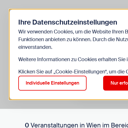
Zurück zur Startseite
Ihre Datenschutzeinstellungen
Start
Kinder
Veranstaltungen
Wir verwenden Cookies, um die Website Ihren 
Funktionen anbieten zu können. Durch die Nutzu
einverstanden.
Weitere Informationen zu Cookies erhalten Sie 
Klicken Sie auf „Cookie-Einstellungen“, um die
Suche im Bereich “Kinde
Suchen
Individuelle Einstellungen
Nur erfo
0
Veranstaltungen in Wien im Berei