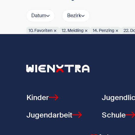
Datum
Bezirk
10. Favoriten
12. Meidling
14. Penzing
22. D
Aktive Filter:
Zurück zur Startseite
Kinder
Jugendli
Jugendarbeit
Schule