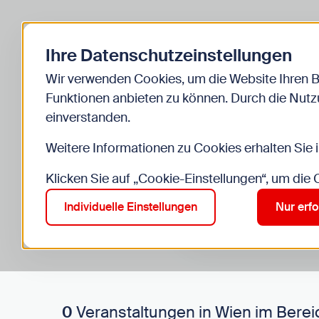
Zurück zur Startseite
Ihre Datenschutzeinstellungen
Start
Kinder
Veranstaltungen
Wir verwenden Cookies, um die Website Ihren 
Funktionen anbieten zu können. Durch die Nutzu
einverstanden.
Weitere Informationen zu Cookies erhalten Sie 
Klicken Sie auf „Cookie-Einstellungen“, um die
Suche im Bereich “Kinde
Suchen
Individuelle Einstellungen
Nur erfo
0
Veranstaltungen in Wien im Berei