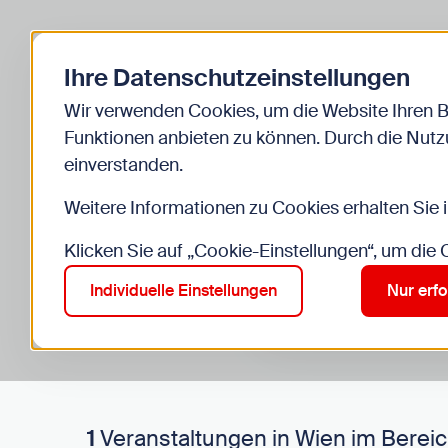
Zurück zur Startseite
Ihre Datenschutzeinstellungen
Start
Kinder
Veranstaltungen
Wir verwenden Cookies, um die Website Ihren 
Funktionen anbieten zu können. Durch die Nutzu
einverstanden.
Weitere Informationen zu Cookies erhalten Sie 
Klicken Sie auf „Cookie-Einstellungen“, um die
Suche im Bereich “Kinde
Suchen
Individuelle Einstellungen
Nur erfo
1
Veranstaltungen in Wien im Bereic