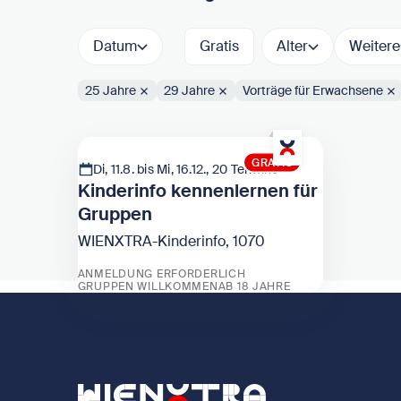
Datum
Gratis
Alter
Weitere
25 Jahre
29 Jahre
Vorträge für Erwachsene
Aktive Filter:
GRATIS
Di, 11.8. bis Mi, 16.12., 20 Termine
Kinderinfo kennenlernen für
Gruppen
WIENXTRA-Kinderinfo, 1070
ANMELDUNG ERFORDERLICH
GRUPPEN WILLKOMMEN
AB 18 JAHRE
Zeige Kinderinfo kennenlernen für Gruppen
Zurück zur Startseite